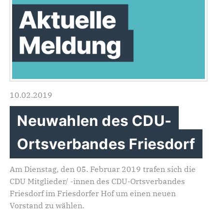
10.02.2019
Neuwahlen des CDU-
Ortsverbandes Friesdorf
Am Dienstag, den 05. Februar 2019 trafen sich die
CDU Mitglieder/ -innen des CDU-Ortsverbandes
Friesdorf im Friesdorfer Hof um einen neuen
Vorstand zu wählen.